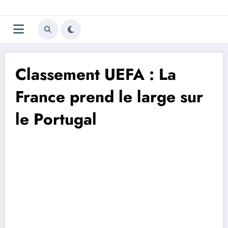
Aller
Trivela
L'actualité du football
au
contenu
portugais
Classement UEFA : La
France prend le large sur
le Portugal