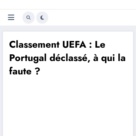
Aller
Trivela
L'actualité du football
au
contenu
portugais
Classement UEFA : Le
Portugal déclassé, à qui la
faute ?