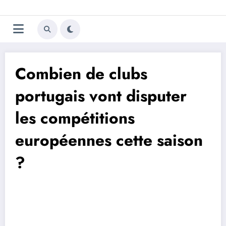
Aller
Trivela
L'actualité du football
au
contenu
portugais
Combien de clubs
portugais vont disputer
les compétitions
européennes cette saison
?