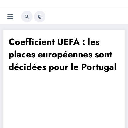
Aller
Trivela
L'actualité du football
au
contenu
portugais
Coefficient UEFA : les
places européennes sont
décidées pour le Portugal