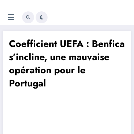
Aller
Trivela
L'actualité du football
au
contenu
portugais
Coefficient UEFA : Benfica
s’incline, une mauvaise
opération pour le
Portugal