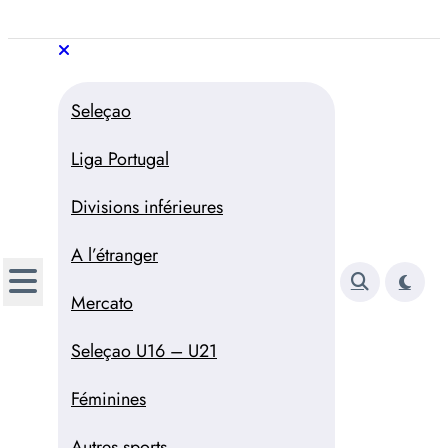
Aller
au
Trivela
L'actualité du football
contenu
portugais
Trivela
L'actualité du football portugais
Seleçao
Liga Portugal
Divisions inférieures
A l’étranger
Mercato
Seleçao U16 – U21
Féminines
Autres sports