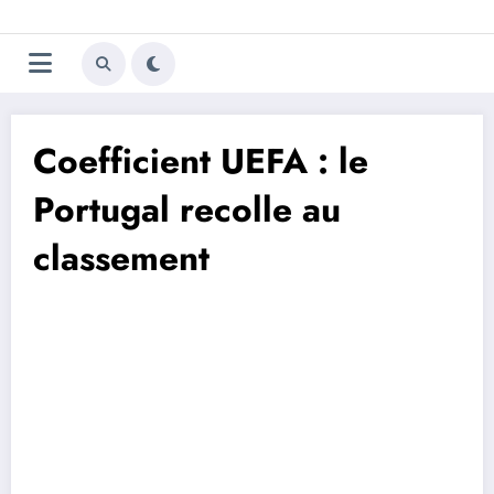
Aller
Trivela
L'actualité du football
au
contenu
portugais
Coefficient UEFA : le
Portugal recolle au
classement