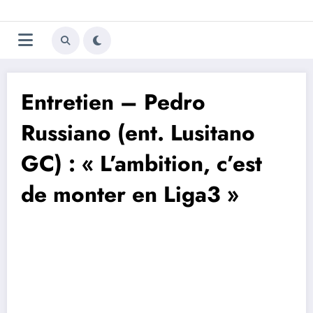
Aller
Trivela
L'actualité du football
au
contenu
portugais
Entretien – Pedro
Russiano (ent. Lusitano
GC) : « L’ambition, c’est
de monter en Liga3 »