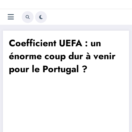
Aller
Trivela
L'actualité du football
au
contenu
portugais
Coefficient UEFA : un
énorme coup dur à venir
pour le Portugal ?