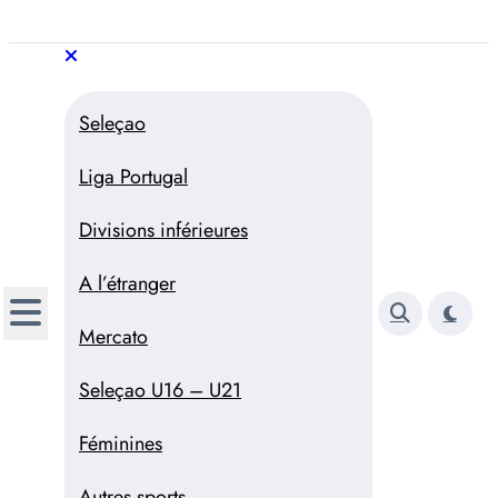
Aller
au
Trivela
L'actualité du football
contenu
portugais
Trivela
L'actualité du football portugais
Seleçao
Liga Portugal
Divisions inférieures
A l’étranger
Mercato
Seleçao U16 – U21
Féminines
Autres sports