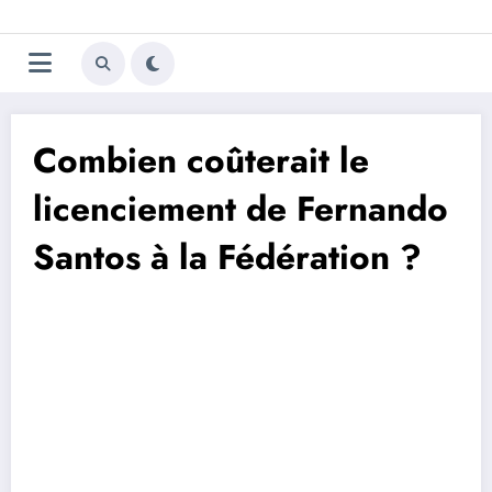
Aller
Trivela
L'actualité du football
au
contenu
portugais
Combien coûterait le
licenciement de Fernando
Santos à la Fédération ?