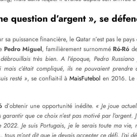
ne question d’argent », se défe
puissance financière, le Qatar n’est pas le pays qui
ue
Pedro Miguel
, familièrement surnommé
Ró-Ró
de
me débrouillais très bien. A l’époque, Pedro Russi
hli mais c’était compliqué, ils ne pouvaient prendr
uis resté »
, se confiait-il à
MaisFutebol
en 2016. Le 
Ró
d’obtenir une opportunité inédite.
« Je joue actue
garantir que ce choix n’est pas motivé par l’argent. J’a
22. Je suis Portugais, je le serais toute ma vie, m
us m’ont dit que je devais accepter ce défi. J’ai dé