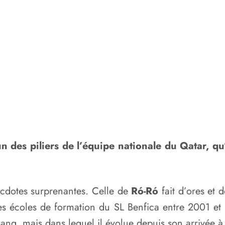
n des piliers de l’équipe nationale du Qatar, qu’
cdotes surprenantes. Celle de
Ró-Ró
fait d’ores et d
es écoles de formation du SL Benfica entre 2001 et
e sang, mais dans lequel il évolue depuis son arrivée 