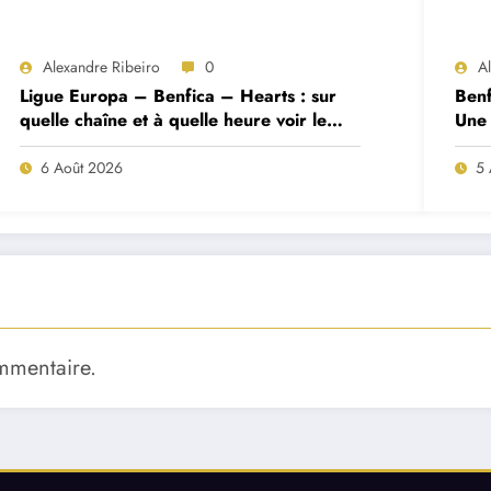
Alexandre Ribeiro
0
A
Ligue Europa – Benfica – Hearts : sur
Benf
quelle chaîne et à quelle heure voir le
Une 
match ?
deux
6 Août 2026
5 
mmentaire.