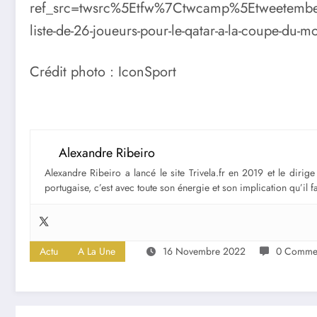
ref_src=twsrc%5Etfw%7Ctwcamp%5Etweetemb
liste-de-26-joueurs-pour-le-qatar-a-la-coupe-d
Crédit photo : IconSport
Alexandre Ribeiro
Alexandre Ribeiro a lancé le site Trivela.fr en 2019 et le diri
portugaise, c’est avec toute son énergie et son implication qu’il 
Actu
A La Une
16 Novembre 2022
0 Commen