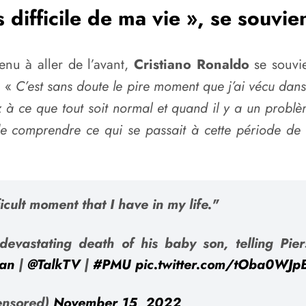
 difficile de ma vie », se souvie
rvenu à aller de l’avant,
Cristiano Ronaldo
se souvie
. «
C’est sans doute le pire moment que j’ai vécu dan
 ce que tout soit normal et quand il y a un problème
 de comprendre ce qui se passait à cette période de
ult moment that I have in my life."
devastating death of his baby son, telling Pi
an
|
@TalkTV
|
#PMU
pic.twitter.com/tOba0WJp
ensored)
November 15, 2022