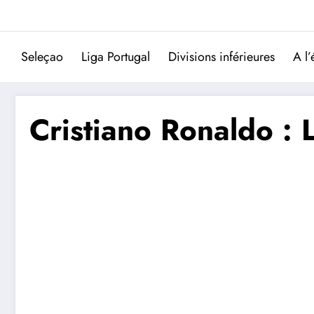
Aller
au
contenu
Seleçao
Liga Portugal
Divisions inférieures
A l’
Cristiano Ronaldo : L