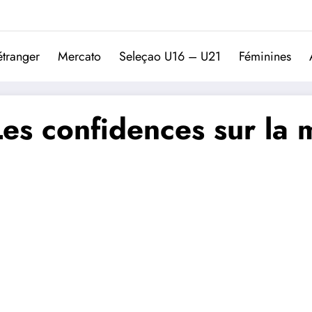
Trivela
L'actualité du football port
étranger
Mercato
Seleçao U16 – U21
Féminines
es confidences sur la m