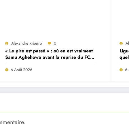
Alexandre Ribeiro
0
A
« Le pire est passé » : où en est vraiment
Ligu
Samu Aghehowa avant la reprise du FC
quel
Porto ?
mat
6 Août 2026
6 
mmentaire.