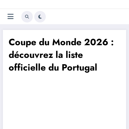
Aller
Trivela
L'actualité du football
au
contenu
portugais
Coupe du Monde 2026 :
découvrez la liste
officielle du Portugal