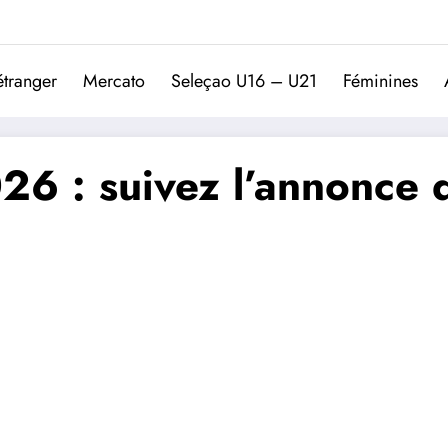
Trivela
L'actualité du football port
étranger
Mercato
Seleçao U16 – U21
Féminines
 : suivez l’annonce de