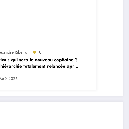
lexandre Ribeiro
0
ica : qui sera le nouveau capitaine ?
hiérarchie totalement relancée après
 départs majeurs
Août 2026