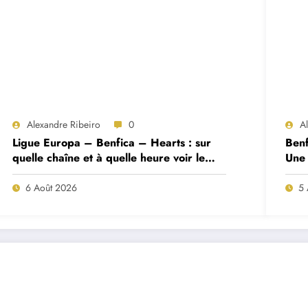
Alexandre Ribeiro
0
A
Ligue Europa – Benfica – Hearts : sur
Benf
quelle chaîne et à quelle heure voir le
Une 
match ?
deux
6 Août 2026
5 