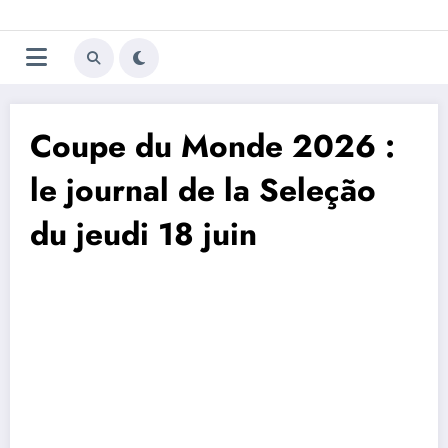
Aller
Trivela
L'actualité du football
au
contenu
portugais
Coupe du Monde 2026 :
le journal de la Seleção
du jeudi 18 juin