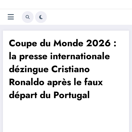
Aller
Trivela
L'actualité du football
au
contenu
portugais
Coupe du Monde 2026 :
la presse internationale
dézingue Cristiano
Ronaldo après le faux
départ du Portugal