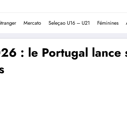
Trivela
L'actualité du football port
étranger
Mercato
Seleçao U16 – U21
Féminines
 : le Portugal lance 
s