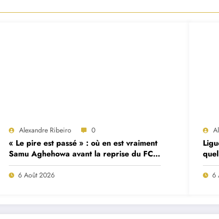
Alexandre Ribeiro
0
A
« Le pire est passé » : où en est vraiment
Ligu
Samu Aghehowa avant la reprise du FC
quel
Porto ?
mat
6 Août 2026
6 