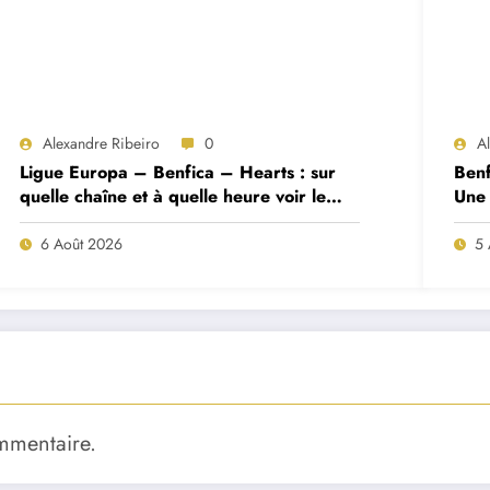
Alexandre Ribeiro
0
A
Ligue Europa – Benfica – Hearts : sur
Benf
quelle chaîne et à quelle heure voir le
Une 
match ?
deux
6 Août 2026
5 
mmentaire.