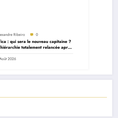
lexandre Ribeiro
0
ica : qui sera le nouveau capitaine ?
hiérarchie totalement relancée après
 départs majeurs
Août 2026