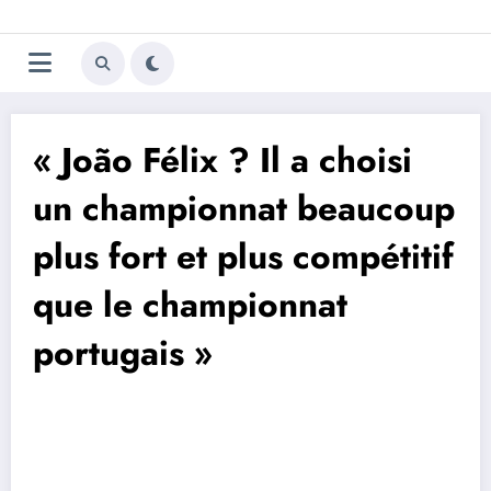
Aller
Trivela
L'actualité du football
au
contenu
portugais
« João Félix ? Il a choisi
un championnat beaucoup
plus fort et plus compétitif
que le championnat
portugais »