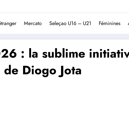
Trivela
L'actualité du football port
étranger
Mercato
Seleçao U16 – U21
Féminines
 : la sublime initiati
 de Diogo Jota