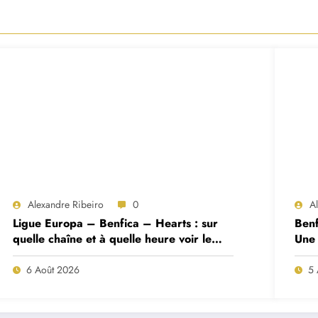
Alexandre Ribeiro
0
A
Ligue Europa – Benfica – Hearts : sur
Benf
quelle chaîne et à quelle heure voir le
Une 
match ?
deux
6 Août 2026
5 