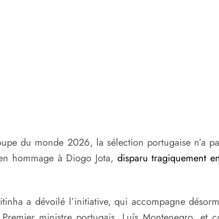
oupe du monde 2026, la sélection portugaise n’a pas
f en hommage à Diogo Jota,
disparu tragiquement en
tinha a dévoilé l’initiative, qui accompagne désor
le Premier ministre portugais, Luís Montenegro, et