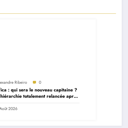
lexandre Ribeiro
0
ica : qui sera le nouveau capitaine ?
hiérarchie totalement relancée après
 départs majeurs
Août 2026