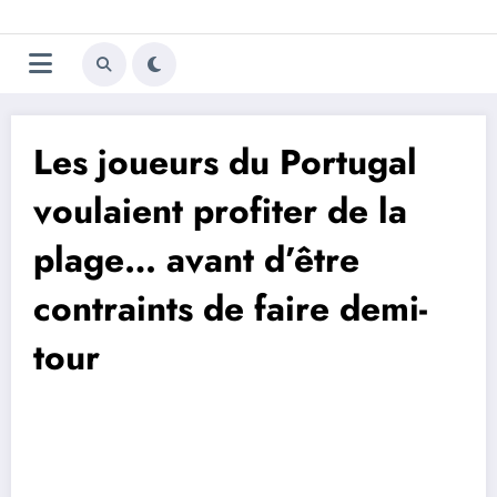
Aller
Trivela
L'actualité du football
au
contenu
portugais
Les joueurs du Portugal
voulaient profiter de la
plage… avant d’être
contraints de faire demi-
tour