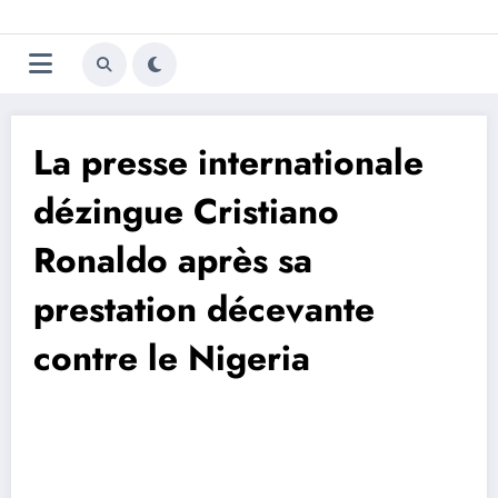
Aller
Trivela
L'actualité du football
au
contenu
portugais
La presse internationale
dézingue Cristiano
Ronaldo après sa
prestation décevante
contre le Nigeria