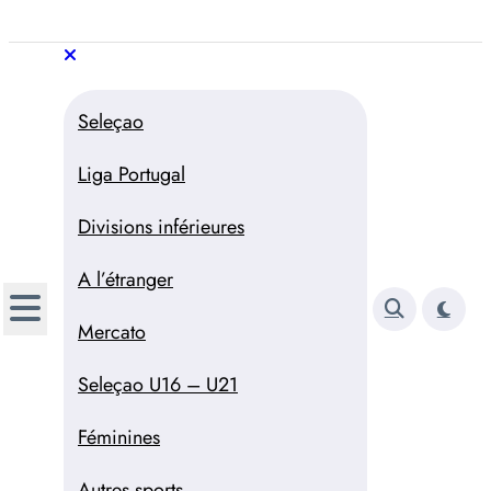
Aller
au
Trivela
L'actualité du football
contenu
portugais
Trivela
L'actualité du football portugais
Seleçao
Liga Portugal
Divisions inférieures
A l’étranger
Mercato
Seleçao U16 – U21
Féminines
Autres sports