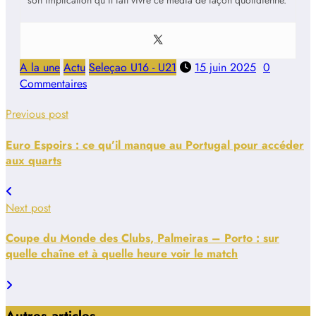
son implication qu’il fait vivre ce média de façon quotidienne.
A la une
Actu
Seleçao U16 - U21
15 juin 2025
0
Commentaires
Previous post
Euro Espoirs : ce qu’il manque au Portugal pour accéder
aux quarts
Next post
Coupe du Monde des Clubs, Palmeiras – Porto : sur
quelle chaîne et à quelle heure voir le match
Autres articles