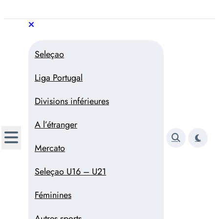
Aller
au
Trivela
L'actualité du football
contenu
portugais
Trivela
L'actualité du football portugais
Seleçao
Liga Portugal
Divisions inférieures
A l’étranger
Mercato
Seleçao U16 – U21
Féminines
Autres sports