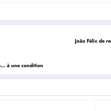
João Félix de r
lo… à une condition