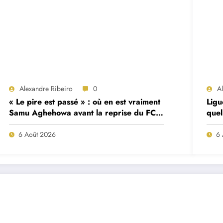
Alexandre Ribeiro
0
A
« Le pire est passé » : où en est vraiment
Ligu
Samu Aghehowa avant la reprise du FC
quel
Porto ?
mat
6 Août 2026
6 