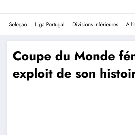
Aller
au
contenu
Seleçao
Liga Portugal
Divisions inférieures
A l’
Coupe du Monde fémi
exploit de son histoi