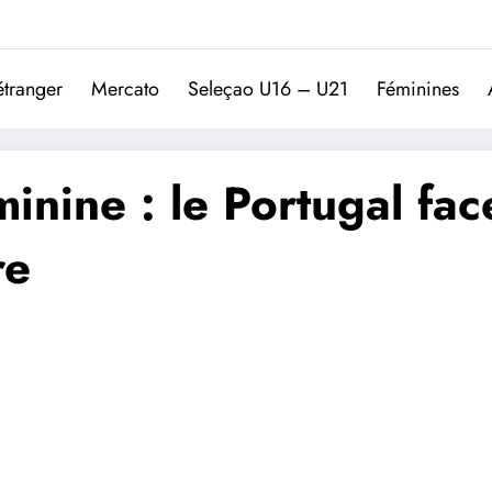
Trivela
L'actualité du football port
étranger
Mercato
Seleçao U16 – U21
Féminines
nine : le Portugal fac
re