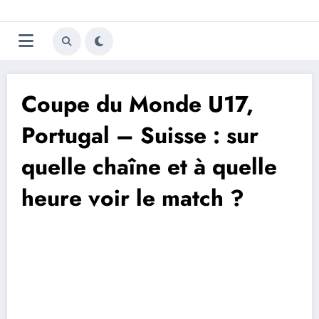
Aller
Trivela
L'actualité du football
au
contenu
portugais
Coupe du Monde U17,
Portugal – Suisse : sur
quelle chaîne et à quelle
heure voir le match ?