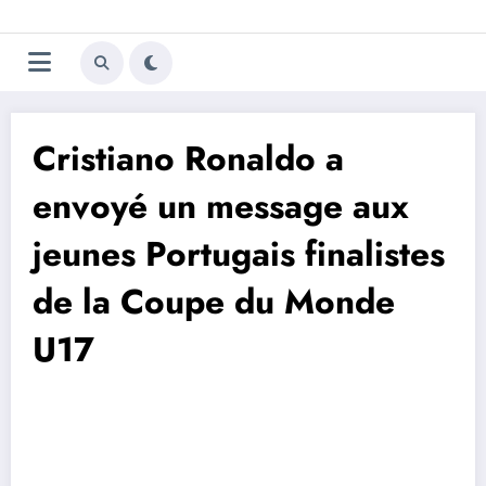
Aller
Trivela
L'actualité du football
au
contenu
portugais
Cristiano Ronaldo a
envoyé un message aux
jeunes Portugais finalistes
de la Coupe du Monde
U17