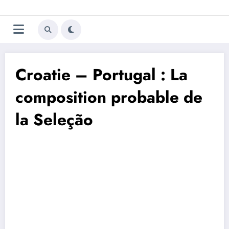
Aller
Trivela
L'actualité du football
au
contenu
portugais
Croatie – Portugal : La
composition probable de
la Seleção