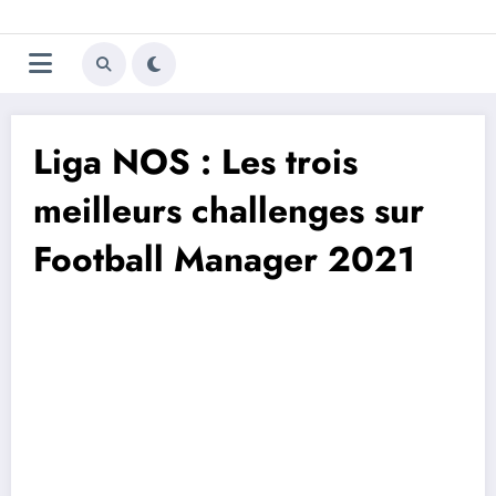
Aller
Trivela
L'actualité du football
au
contenu
portugais
Liga NOS : Les trois
meilleurs challenges sur
Football Manager 2021