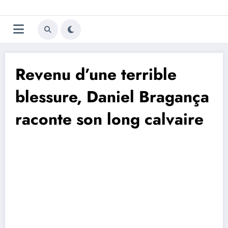
Aller
Trivela
L'actualité du football
au
contenu
portugais
Revenu d’une terrible
blessure, Daniel Bragança
raconte son long calvaire