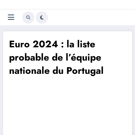
Aller
Trivela
L'actualité du football
au
contenu
portugais
Euro 2024 : la liste
probable de l’équipe
nationale du Portugal