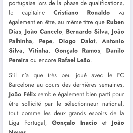
portugaise lors de la phase de qualifications,
le capitaine
Cristiano Ronaldo
va
également en être, au même titre que
Ruben
Dias
,
João Cancelo
,
Bernardo Silva
,
João
Palhinha
,
Pepe
,
Diogo Dalot
,
Antonio
Silva
,
Vitinha
,
Gonçalo Ramos
,
Danilo
Pereira
ou encore
Rafael Leão
.
S’il n’a que très peu joué avec le FC
Barcelone au cours des dernières semaines,
João Félix
semble également bien parti pour
être sollicité par le sélectionneur national,
tout comme les deux grands espoirs de la
Liga Portugal,
Gonçalo Inacio
et
João
Neves
.