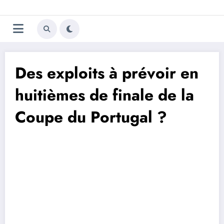
Aller
Trivela
L'actualité du football
au
contenu
portugais
Des exploits à prévoir en
huitièmes de finale de la
Coupe du Portugal ?