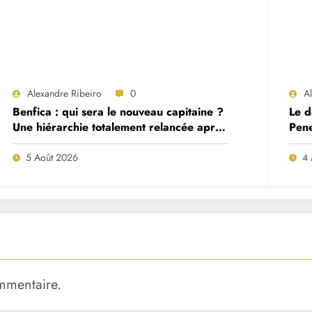
Alexandre Ribeiro
0
A
Benfica : qui sera le nouveau capitaine ?
Le d
Une hiérarchie totalement relancée après
Pene
deux départs majeurs
proj
5 Août 2026
4 
mmentaire.