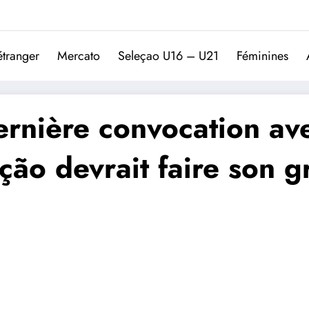
Trivela
L'actualité du football port
étranger
Mercato
Seleçao U16 – U21
Féminines
rnière convocation ave
eção devrait faire son g