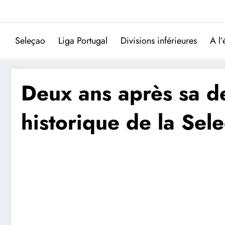
Aller
au
contenu
Seleçao
Liga Portugal
Divisions inférieures
A l’
Deux ans après sa de
historique de la Sel