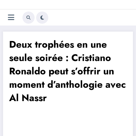
Aller
Trivela
L'actualité du football
au
contenu
portugais
Deux trophées en une
seule soirée : Cristiano
Ronaldo peut s’offrir un
moment d’anthologie avec
Al Nassr