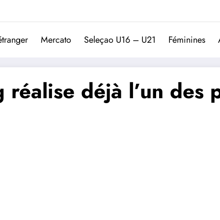
Trivela
L'actualité du football port
étranger
Mercato
Seleçao U16 – U21
Féminines
g réalise déjà l’un des