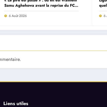
« Le pire est passé » : où en est vraiment
Ligu
Samu Aghehowa avant la reprise du FC
quel
Porto ?
mat
6 Août 2026
6 
mmentaire.
Liens utiles