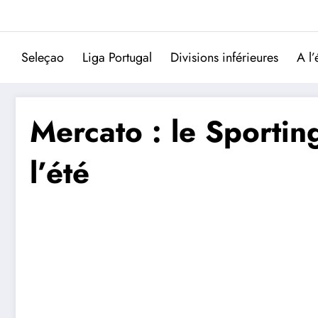
Aller
au
contenu
Seleçao
Liga Portugal
Divisions inférieures
A l’
Mercato : le Sportin
l’été