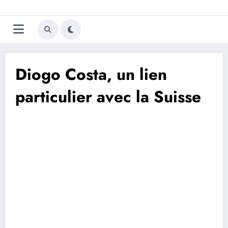
Aller
Trivela
L'actualité du football
au
contenu
portugais
Diogo Costa, un lien
particulier avec la Suisse