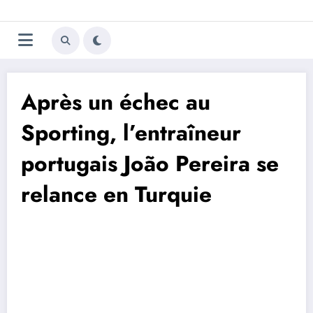
Aller
Trivela
L'actualité du football
au
contenu
portugais
Après un échec au
Sporting, l’entraîneur
portugais João Pereira se
relance en Turquie