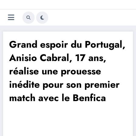
Aller
Trivela
L'actualité du football
au
contenu
portugais
Grand espoir du Portugal,
Anisio Cabral, 17 ans,
réalise une prouesse
inédite pour son premier
match avec le Benfica