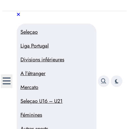
Aller
au
Trivela
L'actualité du football
contenu
portugais
Trivela
L'actualité du football portugais
Seleçao
Liga Portugal
Divisions inférieures
A l’étranger
Mercato
Seleçao U16 – U21
Féminines
Autres sports