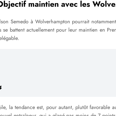
Objectif maintien avec les Wolve
lson Semedo à Wolverhampton pourrait notamment ê
s se battent actuellement pour leur maintien en Pre
elégable.
4
ile, la tendance est, pour autant, plutôt favorable a
 nouvel entraîneur, qui a glané pas moins de 7 point