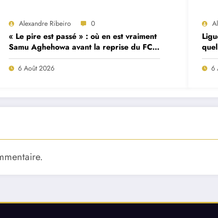
Alexandre Ribeiro
0
A
« Le pire est passé » : où en est vraiment
Ligu
Samu Aghehowa avant la reprise du FC
quel
Porto ?
mat
6 Août 2026
6 
mmentaire.