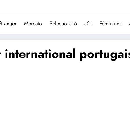
Trivela
L'actualité du football port
étranger
Mercato
Seleçao U16 – U21
Féminines
t international portugai