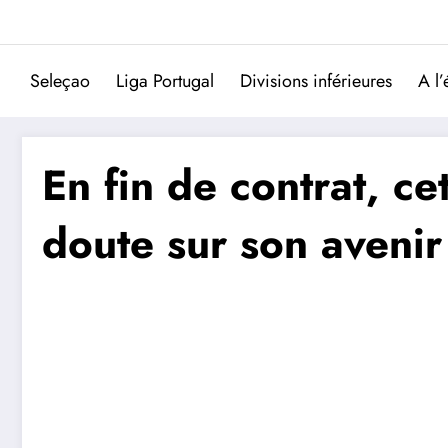
Aller
au
contenu
Seleçao
Liga Portugal
Divisions inférieures
A l’
En fin de contrat, ce
doute sur son avenir