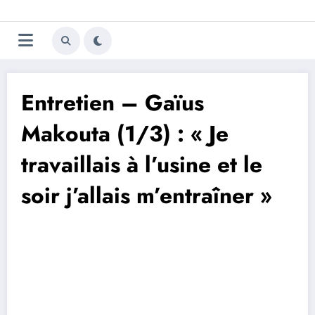
Aller
Trivela
L'actualité du football
au
contenu
portugais
Entretien – Gaïus
Makouta (1/3) : « Je
travaillais à l’usine et le
soir j’allais m’entraîner »