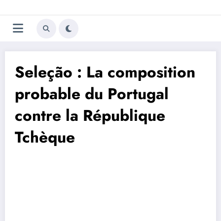
Aller
Trivela
L'actualité du football
au
contenu
portugais
Seleção : La composition
probable du Portugal
contre la République
Tchèque