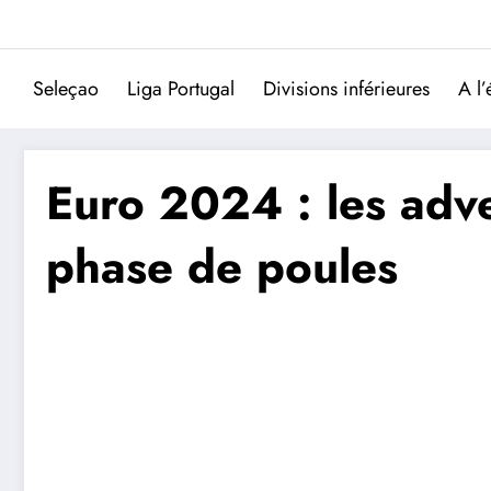
Aller
au
contenu
Seleçao
Liga Portugal
Divisions inférieures
A l’
Euro 2024 : les adve
phase de poules