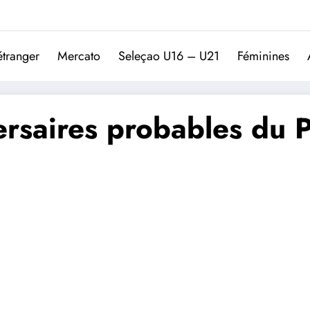
Trivela
L'actualité du football port
étranger
Mercato
Seleçao U16 – U21
Féminines
rsaires probables du P