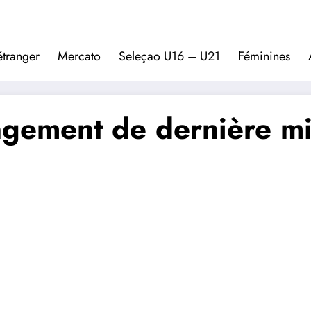
Trivela
L'actualité du football port
étranger
Mercato
Seleçao U16 – U21
Féminines
gement de dernière min