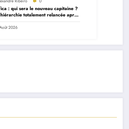
lexandre Ribeiro
0
ica : qui sera le nouveau capitaine ?
hiérarchie totalement relancée après
 départs majeurs
Août 2026