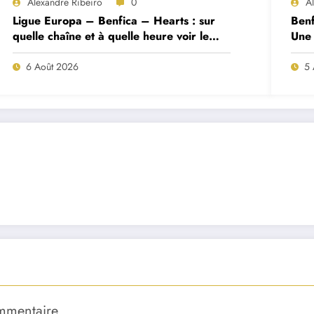
Alexandre Ribeiro
0
A
Ligue Europa – Benfica – Hearts : sur
Benf
quelle chaîne et à quelle heure voir le
Une 
match ?
deux
6 Août 2026
5 
mmentaire.