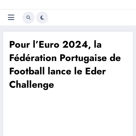
Aller
Trivela
L'actualité du football
au
contenu
portugais
Pour l’Euro 2024, la
Fédération Portugaise de
Football lance le Eder
Challenge