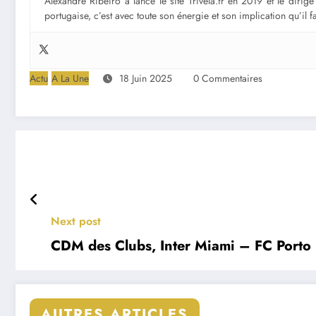
Alexandre Ribeiro a lancé le site Trivela.fr en 2019 et le diri
portugaise, c’est avec toute son énergie et son implication qu’il 
Actu
A La Une
18 Juin 2025
0 Commentaires
Next post
CDM des Clubs, Inter Miami – FC Porto : 
AUTRES ARTICLES