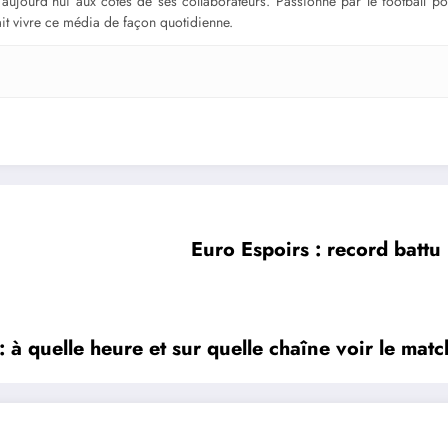
ge aujourd’hui aux côtés de ses collaborateurs. Passionné par le football 
fait vivre ce média de façon quotidienne.
Euro Espoirs : record battu
à quelle heure et sur quelle chaîne voir le matc