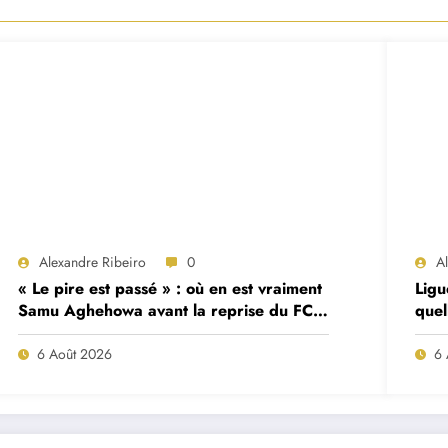
Alexandre Ribeiro
0
A
« Le pire est passé » : où en est vraiment
Ligu
Samu Aghehowa avant la reprise du FC
quel
Porto ?
mat
6 Août 2026
6 