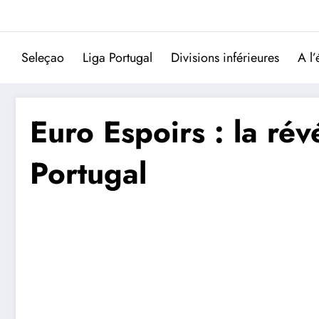
Aller
au
contenu
Seleçao
Liga Portugal
Divisions inférieures
A l’
Euro Espoirs : la rév
Portugal