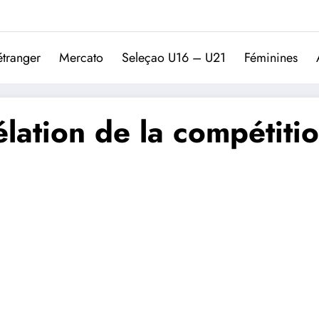
Trivela
L'actualité du football port
étranger
Mercato
Seleçao U16 – U21
Féminines
élation de la compétiti