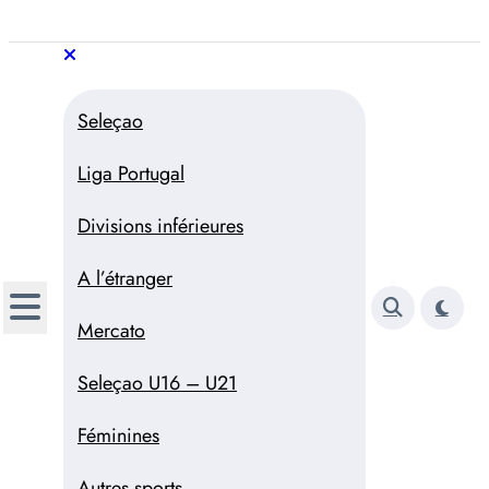
Aller
au
Trivela
L'actualité du football
contenu
portugais
Trivela
L'actualité du football portugais
Seleçao
Liga Portugal
Divisions inférieures
A l’étranger
Mercato
Seleçao U16 – U21
Féminines
Autres sports