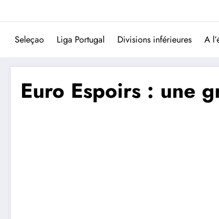
Aller
au
contenu
Seleçao
Liga Portugal
Divisions inférieures
A l’
Euro Espoirs : une g