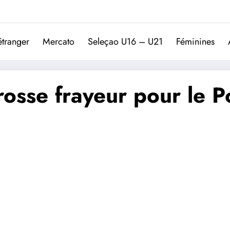
Trivela
L'actualité du football port
étranger
Mercato
Seleçao U16 – U21
Féminines
rosse frayeur pour le P