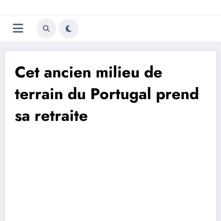
Aller
Trivela
L'actualité du football
au
contenu
portugais
Cet ancien milieu de
terrain du Portugal prend
sa retraite